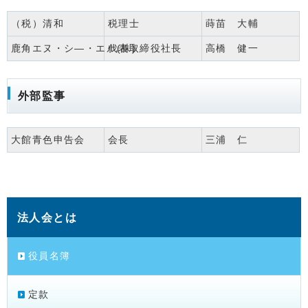
（税）清和
税理士
蒔苗 大輔
鹿角エヌ・シ―・エル(株)
代表取締役社長
高橋 健一
外部監事
大館青色申告会
会長
三浦 仁
法人会とは
役員名簿
定款