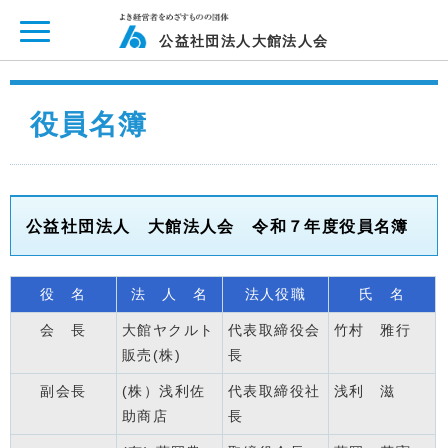
ページ内を移動するためのリンクです。
メインコンテンツへ移動
公益社団法人大館法人会
役員名簿
公益社団法人 大館法人会 令和７
年度役員名簿
役 名
法 人 名
法人役職
氏 名
会 長
大館ヤクルト
代表取締役会
竹村 雅行
販売(株)
長
副会長
(株）浅利佐
代表取締役社
浅利 滋
助商店
長