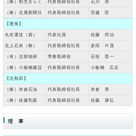
（株）割烹きらく
代表取締役社長
石川 崇
（株）北鹿新聞社
代表取締役社長
宮越 匡
【鹿角】
丸佐運送（資）
代表社員
佐藤 邦治
北上石灰（株）
代表取締役社長
多田
祥
茂
（有）北部地研
専務取締役
石垣 晋一
（株）小板橋建設
代表取締役社長
小板橋 広吉
【北秋田】
（株）米倉石油
代表取締役社長
米倉 章
（株）佐藤乳販
代表取締役社長
佐藤 康弘
理 事