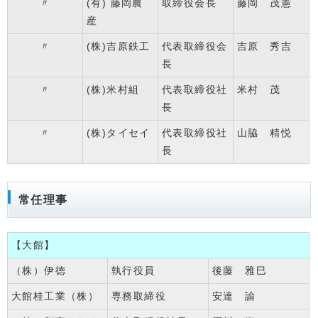
〃
(有) 藤岡農
取締役会長
藤岡 茂憲
産
〃
(株)吉原鉄工
代表取締役会
吉原 秀吉
長
〃
(株)米村組
代表取締役社
米村 茂
長
〃
(株)タイセイ
代表取締役社
山脇 精悦
長
常任理事
【大館】
（株）伊徳
執行役員
後藤 雅巳
大館桂工業（株）
専務取締役
安達 諭