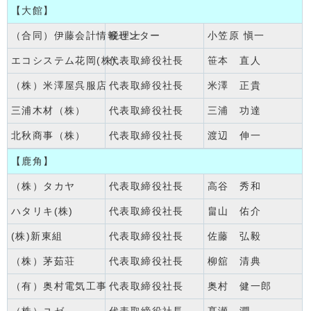
【大館】
（合同）伊藤会計情報センター
税理士
小笠原 愼一
エコシステム花岡(株)
代表取締役社長
笹本 直人
（株）米澤屋呉服店
代表取締役社長
米澤 正貴
三浦木材（株）
代表取締役社長
三浦 功達
北秋商事（株）
代表取締役社長
渡辺 伸一
【鹿角】
（株）タカヤ
代表取締役社長
高谷 秀和
ハタリキ(株)
代表取締役社長
畠山 佑介
(株)新東組
代表取締役社長
佐藤 弘毅
（株）茅茹荘
代表取締役社長
柳舘 清典
（有）奥村電気工事
代表取締役社長
奥村 健一郎