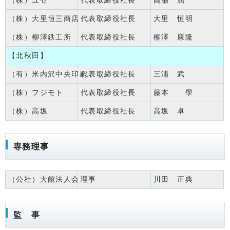
（株）ユゼ
代表取締役社長
髙瀬 潤
（株）大里恒三商店
代表取締役社長
大里 恒明
（株）柳澤鉄工所
代表取締役社長
柳澤 康隆
【北秋田】
（有）米内沢中央印刷
代表取締役社長
三浦 武
（株）フジモト
代表取締役社長
藤本 學
（株）高坂
代表取締役社長
高坂 卓
専務理事
（公社）大館法人会
理事
川田 正典
監 事