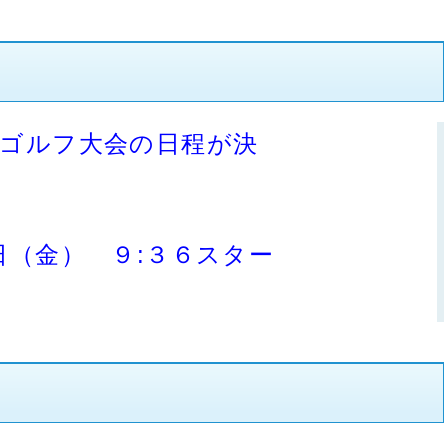
ゴルフ大会の日程が決
定
日（金） ９:３６スター
ト
つまるレーク
CC