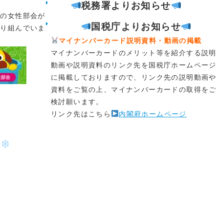
も､お誘いください
税務署よりお知らせ
国の女性部会が
国税庁よりお知らせ
取り組んでいま
マイナンバーカード
説明資料・動画の掲載
は、会員皆様の親睦、健康増進、チャリティ
マイナンバーカードのメリット等を紹介する説明
また、会員増強を目指して「チャリティゴルフ
動画や説明資料のリンク先を国税庁ホームページ
することとなりました。（６月のゴルフ大会
に掲載しておりますので、リンク先の説明動画や
資料をご覧の上、マイナンバーカードの取得をご
中止）
検討願います。
。
お待ちしております
リンク先はこちら
内閣府ホームページ
、詳細を８月下旬の広報誌に同封してご案内し
回目となる「財務会計研修会」受講
始します。