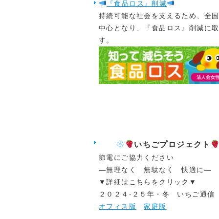
会員でない方
『食品ロス』削減
持続可能な社会を支えるため、全
中心となり、『食品ロス』削減に
す。
宇土法人会で
などを目的に、
フ大会」を開催
は、長雨のため
皆さんの参加を
会員の皆様には
いちごプロジェクト
ます。
節電にご協力ください
―無理なく 無駄なく 快適に―
2025.07.24
今年で２６
▼詳細はこちらをクリック▼
２０２４-２５年・冬 いちご通信
生の募集を開
オフィス版
家庭版