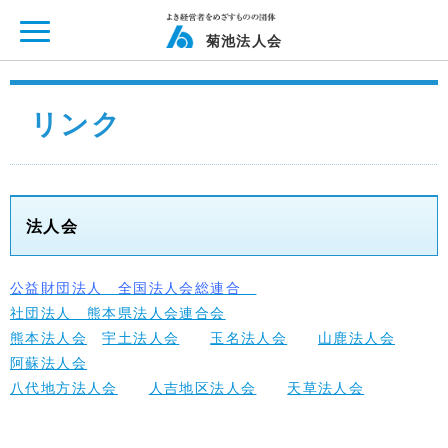
ページ内を移動するためのリンクです。
メインコンテンツへ移動
菊池法人会
リンク
法人会
公益財団法人 全国法人会総連合
社団法人 熊本県法人会連合会
熊本法人会
宇土法人会
玉名法人会
山鹿法人会
阿蘇法人会
八代地方法人会
人吉地区法人会
天草法人会