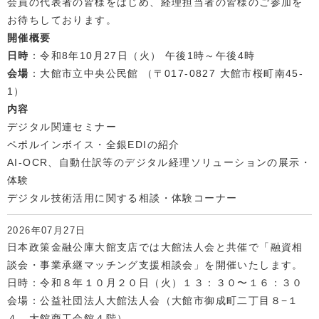
会員の代表者の皆様をはじめ、経理担当者の皆様のご参加を
お待ちしております。
開催概要
日時
：令和8年10月27日（火） 午後1時～午後4時
会場
：大館市立中央公民館 （〒017-0827 大館市桜町南45-
1）
内容
デジタル関連セミナー
ペポルインボイス・全銀EDIの紹介
AI-OCR、自動仕訳等のデジタル経理ソリューションの展示・
体験
デジタル技術活用に関する相談・体験コーナー
2026年07月27日
日本政策金融公庫大館支店では大館法人会と共催で「融資相
談会・事業承継マッチング支援相談会」を開催いたします。
日時：令和８年１０月２０日（火）１３：３０〜１６：３０
会場：公益社団法人大館法人会（大館市御成町二丁目８−１
４ 大館商工会館４階）