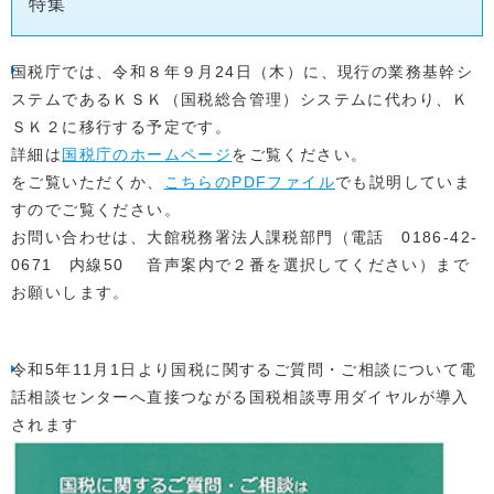
特集
国税庁では、令和８年９月24日（木）に、現行の業務基幹シ
ステムであるＫＳＫ（国税総合管理）システムに代わり、Ｋ
ＳＫ２に移行する予定です。
詳細は
国税庁のホームページ
をご覧ください。
をご覧いただくか、
こちらのPDFファイル
でも説明していま
すのでご覧ください。
お問い合わせは、大館税務署法人課税部門（電話 0186-42-
0671 内線50 音声案内で２番を選択してください）まで
お願いします。
令和5年11月1日より国税に関するご質問・ご相談について電
話相談センターへ直接つながる国税相談専用ダイヤルが導入
されます