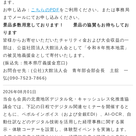
ます。
お申し込み：
こちらのPDF
をご利用ください。または事務局
までメールにてお申し込みください。
景品多数用意しております！
景品の協賛もお待ちしてお
ります
皆様からお寄せいただいたチャリティ金および大会収益の一
部は、公益社団法人大館法人会として「令和８年熊本地震」
の被災地義援金として寄付いたします。
(振込先：熊本県庁義援金窓口)
お問合せ先：(公社)大館法人会 青年部会部会長 土舘 一
弘(090-7523-7866)
2026年08月01日
当会も会員の北鹿地区デジタル化・キャッシュレス化推進協
議会では、下記の日程でデジタル関連セミナーを開催すると
ともに、ペポルインボイス（および全銀EDI）、AI-OCR、自
動仕訳などのデジタル技術を活用した経理事務に関する展
示・体験コーナーを設置し、体験型イベントを実施します。