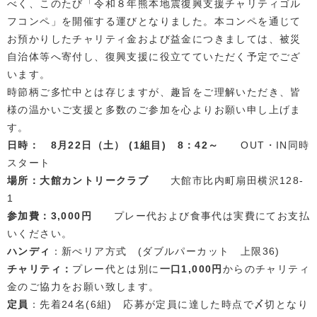
べく、このたび「令和８年熊本地震復興支援チャリティゴル
フコンペ」を開催する運びとなりました。本コンペを通じて
お預かりしたチャリティ金および益金につきましては、被災
自治体等へ寄付し、復興支援に役立てていただく予定でござ
います。
時節柄ご多忙中とは存じますが、趣旨をご理解いただき、皆
様の温かいご支援と多数のご参加を心よりお願い申し上げま
す。
日時：
8
月22日（土）
(1組目) 8：42～
OUT・IN同時
スタート
場所：大館カントリークラブ
大館市比内町扇田横沢128-
1
参加費：3,000円
プレー代および食事代は実費にてお支払
いください。
ハンディ
：新ぺリア方式 (ダブルパーカット 上限36)
チャリティ：
プレー代とは別に
一口1,000円
からのチャリティ
金のご協力をお願い致します。
定員
：先着24名(6組) 応募が定員に達した時点で〆切となり