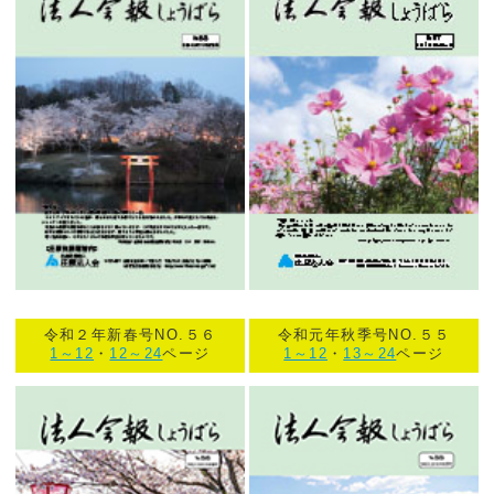
令和２年新春号NO.５６
令和元年秋季号NO.５５
1～12
・
12～24
ページ
1～12
・
13～24
ページ