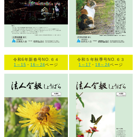
令和6年新春号NO.６４
令和５年秋季号NO.６３
1～15
・
16～24
ページ
1～17
・
18～24
ページ