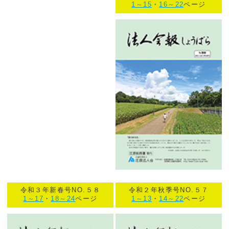
1～15
・
16～22
ページ
令和３年新春号NO.５８
令和２年秋季号NO.５７
1～17
・
18～24
ページ
1～13
・
14～22
ページ