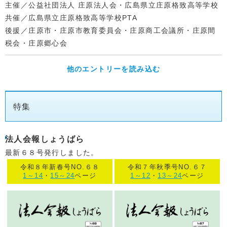
主催／公益社団法人 庄原法人会・広島県立庄原格致高等学校
共催／広島県立庄原格致高等学校PTA
後援／庄原市・庄原市教育委員会・庄原商工会議所・庄原間
税会・庄原郷心会
他のエントリーを読み込む
特集
法人会報しょうばら
最新６８号発行しました。
令和８年新春号NO.６８
令和７年秋季号NO.６７
1～14
・
15～24
ページ
1～12
・
13～24
ページ