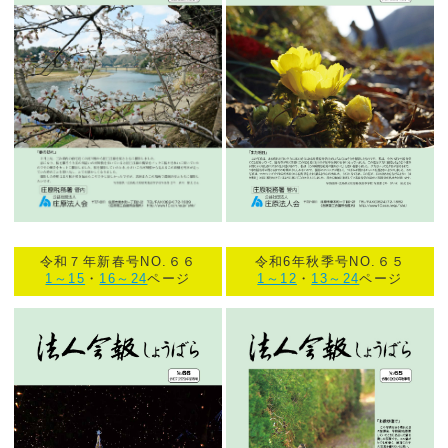
令和７年新春号NO.６６
令和6年秋季号NO.６５
1～15
・
16～24
ページ
1～12
・
13～24
ページ