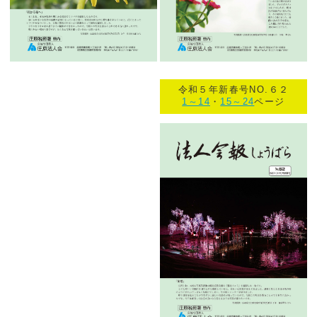
令和５年新春号NO.６２
1～14
・
15～24
ページ