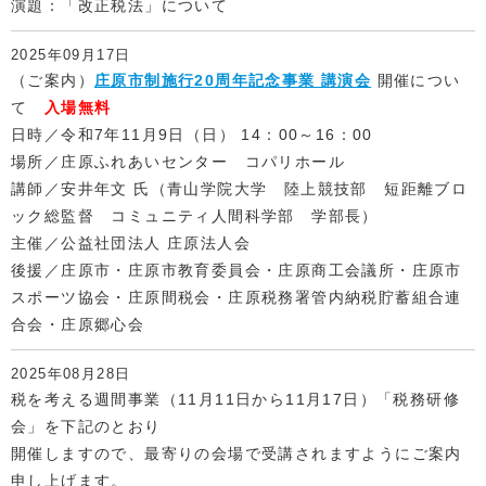
演題：「改正税法」について
2025年09月17日
（ご案内）
庄原市制施行20周年記念事業 講演会
開催につい
て
入場無料
日時／令和7年11月9日（日） 14：00～16：00
場所／庄原ふれあいセンター コパリホール
講師／安井年文 氏（青山学院大学 陸上競技部 短距離ブロ
ック総監督 コミュニティ人間科学部 学部長）
主催／公益社団法人 庄原法人会
後援／庄原市・庄原市教育委員会・庄原商工会議所・庄原市
スポーツ協会・庄原間税会・庄原税務署管内納税貯蓄組合連
合会・庄原郷心会
2025年08月28日
税を考える週間事業（11月11日から11月17日）「税務研修
会」を下記のとおり
開催しますので、最寄りの会場で受講されますようにご案内
申し上げます。