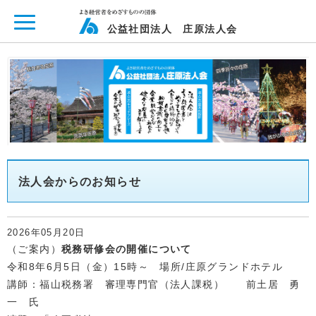
ページ内を移動するためのリンクです。
メインコンテンツへ移動
公益社団法人 庄原法人会
法人会からのお知らせ
2026年05月20日
（ご案内）
税務研修会の開催について
令和8年6月5日（金）15時～ 場所/庄原グランドホテル
講師：福山税務署 審理専門官（法人課税） 前土居 勇
一 氏