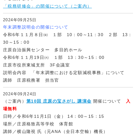
「税務研修会」の開催について（ご案内）
2024年09月25日
年末調整説明会の開催について
令和6年１１月８日㈮ １部 10：00～11：30 ２部 13：
30～15：00
庄原自治振興センター 多目的ホール
令和6年１１月19日㈫ １部 13：30～15：00
庄原市役所東城支所 3F会議室
説明会内容 「年末調整における定額減税事務」について
講師 庄原税務署 担当官
2024年09月24日
（ご案内）
第10回 庄原の宝さがし 講演会
開催について
入
場無料
日時／令和6年11月1日（金） 14：00～15：15
場所／庄原格致高等学校 体育館
講師／横山隆視 氏（元ANA（全日本空輸）機長）