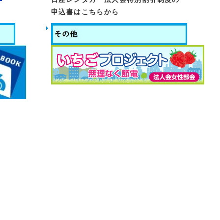
 会員の集い・記念講演会
申込書はこちらから
をクリック。
（秋冬号）が発行されました。
クリック。
を開催いたします。
） 浜松東税務署長講演会
） 健康ハイキング
） テーブルマナー講座
をクリック。
項目別税法研修会、
簿記講座を開催致します。
クリック。