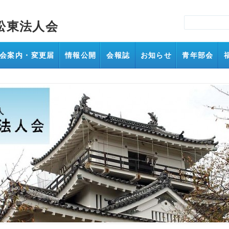
松東法人会
会案内・変更届
情報公開
会報誌
お知らせ
青年部会