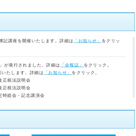
簿記講座を開催いたします。詳細は
「お知らせ」
をクリッ
.127」が発行されました。詳細は
「会報誌」
をクリック。
催いたします。詳細は
「お知らせ」
をクリック。
正税法説明会
正税法説明会
定時総会・記念講演会
決算法人説明会
ビジネスマナー講座
Ｐしました。詳しくは
「こちら」
へ。
ました資料に一部誤りがありましたので修正させていただき