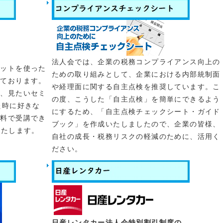
会員親睦事業収益他の前年度欄
 正）3,394,500
法人会では、企業の税務コンプライアンス向上の
つきまして、規定により
4月15日（水）
にご指定預金口座か
ネットを使った
ための取り組みとして、企業における内部統制面
きますので、前日までに口座にご用意くださいますようお願
っております。
や経理面に関する自主点検を推奨しています。こ
結果につきましては通帳記帳でご確認お願い致します。な
ら、見たいセミ
の度、こうした「自主点検」を簡単にできるよう
された会員様については4月に会費請求書（振込用紙）を郵
た時に好きな
にするため、「自主点検チェックシート・ガイド
すので、期日までに振込お願い致します。
会費区分について
無料で受講でき
ブック」を作成いたしましたので、企業の皆様、
いたします。
自社の成長・税務リスクの軽減のために、活用く
ださい。
（新春号）が発行されました。
クリック。
開催いたします。
 新春チャリティー講演会
 決算法人説明会
日産レンタカー法人会特別割引制度の