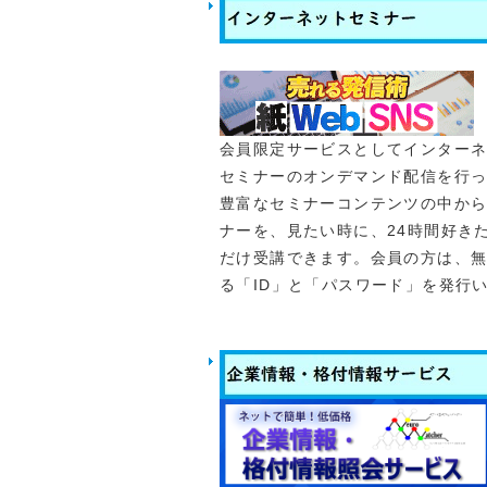
ます。
［正味財産増減書］ 
誤）2,612,000 →
2026.03.05
令和8年度の年会費に
会員限定サービスとしてインター
ら引落をさせていただ
セミナーのオンデマンド配信を行
い申し上げます。引落
豊富なセミナーコンテンツの中か
お、銀行振込をご希望
ナーを、見たい時に、24時間好き
送させていただきま
だけ受講できます。会員の方は、
はこちら
る「ID」と「パスワード」を発行
2026.01.05
◎広報誌vol.126
詳細は
「会報誌」
を
◎2月に下記のものを
2月12日（木）
2月17日（火）