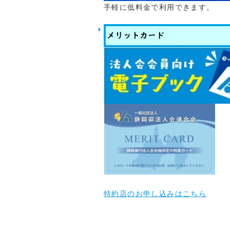
2月20日（金）
手軽に低料金で利用できます。
詳細は
「お知らせ」
2025.09.22
◎広報誌vol.125
詳細は
「会報誌」
を
◎11月に下記のもの
11月11日（火
11月19日（水
11月27日（木
詳細は
「お知らせ」
2025.07.30
9月2日から全4回、
10月6日から全6回、
詳細は
「お知らせ」
を
特約店のお申し込みはこちら