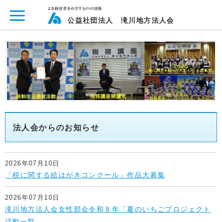
ページ内を移動するためのリンクです。
メインコンテンツへ移動
公益社団法人 滝川地方法人会
法人会からのお知らせ
2026年07月10日
「税に関する絵はがきコンクール」作品大募集
2026年07月10日
滝川地方法人会女性部会令和８年「夏のいちごプロジェクト
活動一覧